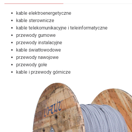
KONTAKT
kable elektroenergetyczne
HURTOWNIA ELEKTRYCZNA GIŻYCKO
kable sterownicze
HURTOWNIA ELEKTRYCZNA EŁK
kable telekomunikacyjne i teleinformatyczne
przewody gumowe
HURTOWNIA ELEKTRYCZNA OLSZTYN
przewody instalacyjne
HURTOWNIA ELEKTRYCZNA GRODZISK MAZOWIECKI
kable światłowodowe
przewody nawojowe
przewody gołe
kable i przewody górnicze