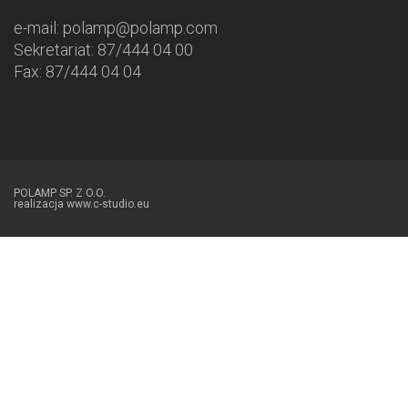
e-mail:
polamp@polamp.com
Sekretariat:
87/444 04 00
Fax: 87/444 04 04
POLAMP SP. Z O.O.
realizacja
www.c-studio.eu